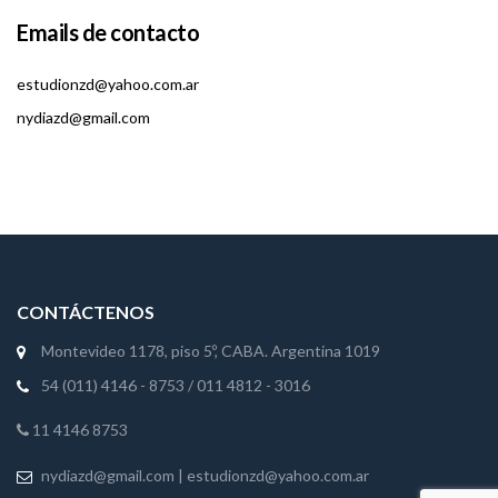
Emails de contacto
estudionzd@yahoo.com.ar
nydiazd@gmail.com
CONTÁCTENOS
Montevideo 1178, piso 5º, CABA. Argentina 1019
54 (011) 4146 - 8753
/
011 4812 - 3016
11 4146 8753
nydiazd@gmail.com
|
estudionzd@yahoo.com.ar