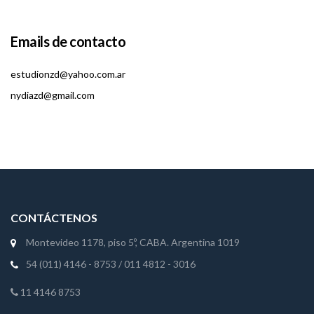
Emails de contacto
estudionzd@yahoo.com.ar
nydiazd@gmail.com
CONTÁCTENOS
Montevideo 1178, piso 5º, CABA. Argentina 1019
54 (011) 4146 - 8753
/
011 4812 - 3016
11 4146 8753